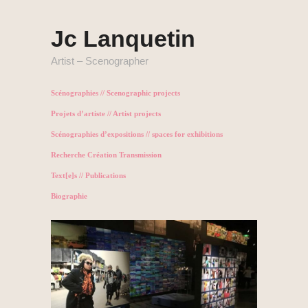
Jc Lanquetin
Artist – Scenographer
Scénographies // Scenographic projects
Projets d’artiste // Artist projects
Scénographies d’expositions // spaces for exhibitions
Recherche Création Transmission
Text[e]s // Publications
Biographie