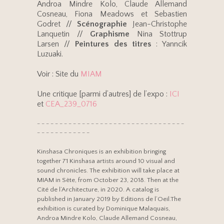
Androa Mindre Kolo, Claude Allemand
Cosneau, Fiona Meadows et Sebastien
Godret //
Scénographie
Jean-Christophe
Lanquetin //
Graphisme
Nina Stottrup
Larsen //
Peintures des titres
: Yanncik
Luzuaki.
Voir : Site du
MIAM
Une critique [parmi d’autres] de l’expo :
ICI
et
CEA_239_0716
– – – – – – – – – – – – – – – – – – – – – – – – – – – – – – – – –
– – – – – – – – – – – –
Kinshasa Chroniques is an exhibition bringing
together 71 Kinshasa artists around 10 visual and
sound chronicles. The exhibition will take place at
MIAM in Sète, from October 23, 2018. Then at the
Cité de l’Architecture, in 2020. A catalog is
published in January 2019 by Editions de l’Oeil.The
exhibition is curated by Dominique Malaquais,
Androa Mindre Kolo, Claude Allemand Cosneau,