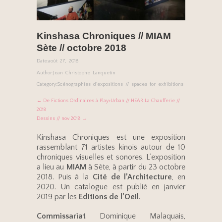
Kinshasa Chroniques // MIAM
Sète // octobre 2018
Date:
août 27, 2018
Author:
Jean Christophe Lanquetin
Category:
Scénographies d'expositions // spaces for exhibitions
← De Fictions Ordinaires à Play>Urban // HEAR La Chaufferie //
2018
Dessins // nov 2018 →
Kinshasa Chroniques est une exposition
rassemblant 71 artistes kinois autour de 10
chroniques visuelles et sonores. L’exposition
a lieu au
MIAM
à Sète, à partir du 23 octobre
2018. Puis à la
Cité de l’Architecture
, en
2020. Un catalogue est publié en janvier
2019 par les
Editions de l’Oeil
.
Commissariat
Dominique Malaquais,