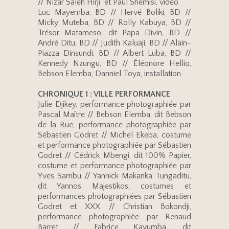
// Nizar Saleh Hirji et Paul Shemisi, vidéo
Luc Mayemba, BD // Hervé Boliki, BD //
Micky Muteba, BD // Rolly Kabuya, BD //
Trésor Matameso, dit Papa Divin, BD //
André Ditu, BD // Judith Kaluaji, BD // Alain-
Piazza Dinsundi, BD // Albert Luba, BD //
Kennedy Nzungu, BD // Éléonore Hellio,
Bebson Elemba, Danniel Toya, installation
CHRONIQUE 1 : VILLE PERFORMANCE
Julie Djikey, performance photographiée par
Pascal Maître // Bebson Elemba, dit Bebson
de la Rue, performance photographiée par
Sébastien Godret // Michel Ekeba, costume
et performance photographiée par Sébastien
Godret // Cédrick Mbengi, dit 100% Papier,
costume et performance photographiée par
Yves Sambu // Yannick Makanka Tungaditu,
dit Yannos Majestikos, costumes et
performances photographiées par Sébastien
Godret et XXX // Christian Bokondji,
performance photographiée par Renaud
Barret // Fabrice Kayumba, dit