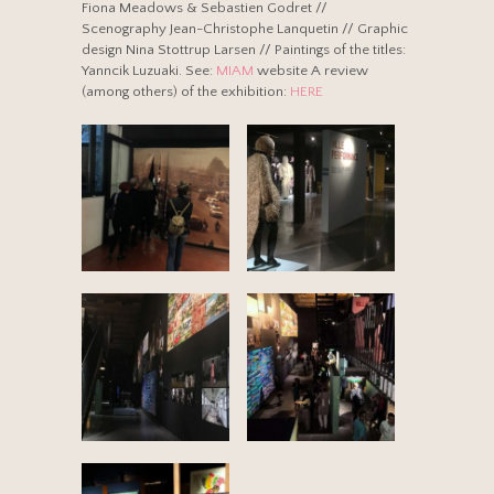
Fiona Meadows & Sebastien Godret //
Scenography Jean-Christophe Lanquetin // Graphic
design Nina Stottrup Larsen // Paintings of the titles:
Yanncik Luzuaki. See:
MIAM
website A review
(among others) of the exhibition:
HERE