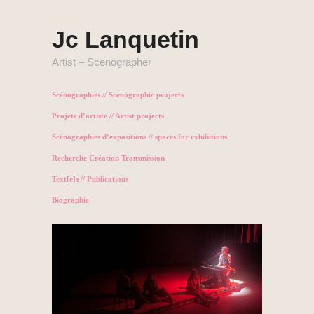
Jc Lanquetin
Artist – Scenographer
Scénographies // Scenographic projects
Projets d’artiste // Artist projects
Scénographies d’expositions // spaces for exhibitions
Recherche Création Transmission
Text[e]s // Publications
Biographie