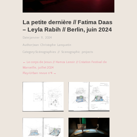
La petite dernière // Fatima Daas
– Leyla Rabih // Berlin, juin 2024
Date:
janvier 11, 2024
Author:
Jean Christophe Lanquetin
Category:
Scénographies // Scenographic projects
← Le corps de Jesus // Hamza Lenoir // Création Festival de
Marseille, juillet 2024
Play>Urban revue n°4 →