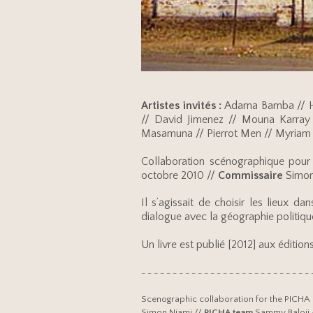
Artistes invités :
Adama Bamba // Hee
// David Jimenez // Mouna Karray 
Masamuna // Pierrot Men // Myriam 
Collaboration scénographique pour
octobre 2010 //
Commissaire
Simon
Il s’agissait de choisir les lieux da
dialogue avec la géographie politique
Un livre est publié [2012] aux éditions
– – – – – – – – – – – – – – – – – – – – – – – – – – – 
Scenographic collaboration for the PICHA
Simon Njami //
PICHA team
Sammy Baloji 