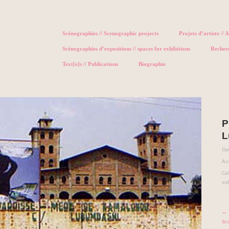
Scénographies // Scenographic projects
Projets d’artiste // A
Scénographies d’expositions // spaces for exhibitions
Recher
Text[e]s // Publications
Biographie
P
L
Dat
Au
Cat
exh
← 
Bo