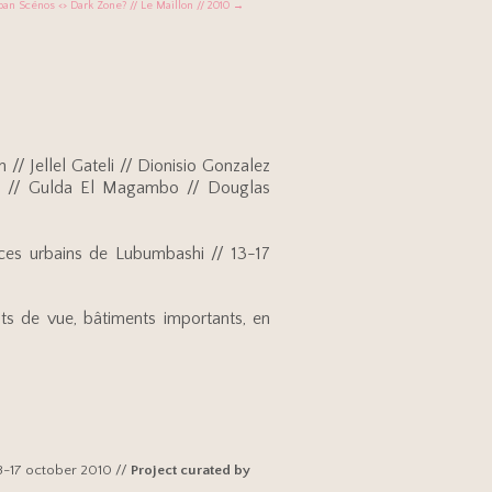
ban Scénos <> Dark Zone? // Le Maillon // 2010 →
/ Jellel Gateli // Dionisio Gonzalez
ldt // Gulda El Magambo // Douglas
ces urbains de Lubumbashi // 13-17
oints de vue, bâtiments importants, en
3-17 october 2010 //
Project curated by