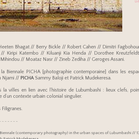
Ur
ten Bhagat // Berry Bickle // Robert Cahen // Dimitri Fagbohoun /
// Kiripi Katembo // Kiluanji Kia Henda // Dorothee Kreutzfe
Mihindou // Moataz Nasr // Zineb Zediha // Geroges Assani.
 la Biennale PICHA [photographie contemporaine] dans les espa
 Njami //
PICHA
Sammy Baloji et Patrick Mudekeresa.
ns la villes en lien avec l’histoire de Lubumbashi : lieux clefs, p
 d’un contexte urbain colonial singulier.
 Filigranes.
– – – – – – –
 Biennale (contemporary photography) in the urban spaces of Lubumbashi // 1
& Patrick Mudekeresa.