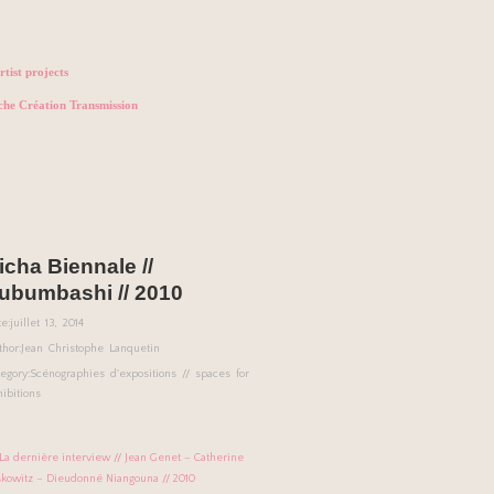
rtist projects
che Création Transmission
icha Biennale //
ubumbashi // 2010
e:
juillet 13, 2014
thor:
Jean Christophe Lanquetin
egory:
Scénographies d'expositions // spaces for
ibitions
La dernière interview // Jean Genet – Catherine
skowitz – Dieudonné Niangouna // 2010