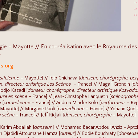
Ré
Le 
de 
igie – Mayotte // En co-réalisation avec le Royaume des
.
s.org
sticienne
– Mayotte] // Idio Chichava [
danseur, chorégraphe, pe
n, directeur artistique Les Scénos
– France] // Magali Grondin [
pl
jodjo Kazadi [
danseur chorégraphe, directeur artistique Kazyad
ure en scène
– France] // Jean-Christophe Lanquetin [
scénographe,
 [
comédienne
– France] // Androa Mindre Kolo [
performeur
– Rép
Mayotte] // Morgane Paoli [
comédienne
– France] // Yohann Quëla
n scène
– France] // Jeff Ridjali [
danseur, chorégraphe
– Mayotte].
Karim Abdallah [
danseur
] // Mohamed Bacar Abdoul Anziz – Aptch
en Djadidi Attoumane Hamza [
auteur
] // Eddie Bouchraty [
danseus