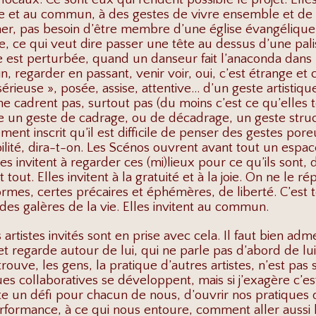
joie et au commun, à des gestes de vivre ensemble et de
igner, pas besoin d’être membre d’une église évangélique,
ite, ce qui veut dire passer une tête au dessus d’une pa
ne est perturbée, quand un danseur fait l’anaconda dans 
, regarder en passant, venir voir, oui, c’est étrange et c
sérieuse », posée, assise, attentive… d’un geste artistiq
e cadrent pas, surtout pas (du moins c’est ce qu’elles t
ste un geste de cadrage, ou de décadrage, un geste str
ment inscrit qu’il est difficile de penser des gestes pore
ilité, dira-t-on. Les Scénos ouvrent avant tout un espac
les invitent à regarder ces (mi)lieux pour ce qu’ils sont, 
 tout. Elles invitent à la gratuité et à la joie. On ne le ré
 formes, certes précaires et éphémères, de liberté. C’est 
des galères de la vie. Elles invitent au commun.
 artistes invités sont en prise avec cela. Il faut bien ad
et regarde autour de lui, qui ne parle pas d’abord de lui
rouve, les gens, la pratique d’autres artistes, n’est pas s
es collaboratives se développent, mais si j’exagère c’
e un défi pour chacun de nous, d’ouvrir nos pratiques d
erformance, à ce qui nous entoure, comment aller aussi 