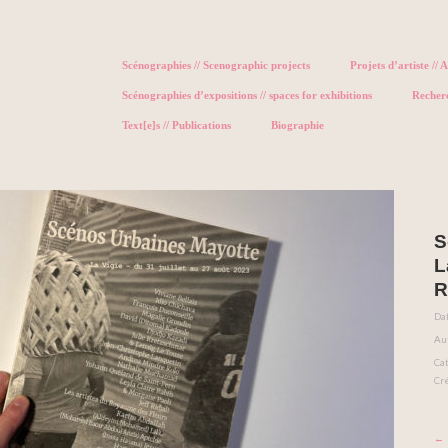
Scénographies // Scenographic projects
Projets d’artiste // A
Scénographies d’expositions // spaces for exhibitions
Recher
Text[e]s // Publications
Biographie
S
L
R
Dat
Au
Cat
Cr
← P