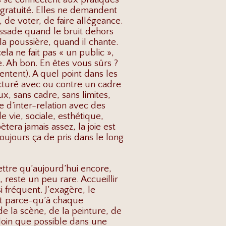
 gratuité. Elles ne demandent
 de voter, de faire allégeance.
lissade quand le bruit dehors
la poussière, quand il chante.
ela ne fait pas « un public »,
ue. Ah bon. En êtes vous sûrs ?
entent). A quel point dans les
ucturé avec ou contre un cadre
ux, sans cadre, sans limites,
e d’inter-relation avec des
de vie, sociale, esthétique,
pètera jamais assez, la joie est
toujours ça de pris dans le long
mettre qu’aujourd’hui encore,
, reste un peu rare. Accueillir
i fréquent. J’exagère, le
est parce-qu’à chaque
e la scène, de la peinture, de
loin que possible dans une