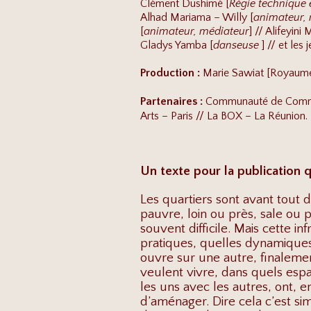
Clément Dushimé [
Régie technique 
Alhad Mariama – Willy [
animateur,
[
animateur, médiateur
] // Alifeyin
Gladys Yamba [
danseuse
] // et les
Production :
Marie Sawiat [Royaume 
Partenaires :
Communauté
de Commun
Arts – Paris // La BOX – La Réunion.
Un texte pour la publication qu
Les quartiers sont avant tout d
pauvre, loin ou près, sale ou 
souvent difficile. Mais cette in
pratiques, quelles dynamiques, 
ouvre sur une autre, finalemen
veulent vivre, dans quels espa
les uns avec les autres, ont, e
d’aménager. Dire cela c’est sim