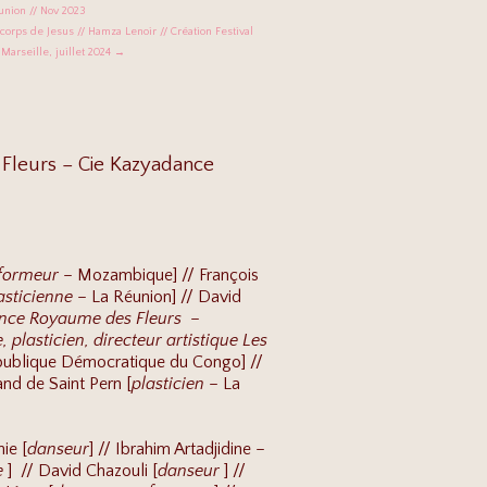
union // Nov 2023
corps de Jesus // Hamza Lenoir // Création Festival
Marseille, juillet 2024 →
 Fleurs – Cie Kazyadance
rformeur
– Mozambique] // François
asticienne
– La Réunion] // David
ance Royaume des Fleurs
–
 plasticien, directeur artistique Les
ublique Démocratique du Congo] //
nd de Saint Pern [
plasticien
– La
ie [
danseur
] // Ibrahim Artadjidine –
e
] // David Chazouli [
danseur
] //