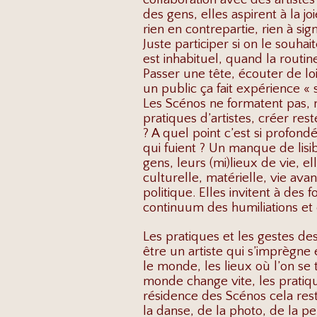
des gens, elles aspirent à la 
rien en contrepartie, rien à s
Juste participer si on le souha
est inhabituel, quand la routi
Passer une tête, écouter de loin
un public ça fait expérience « 
Les Scénos ne formatent pas, n
pratiques d’artistes, créer re
? A quel point c’est si profondé
qui fuient ? Un manque de lisib
gens, leurs (mi)lieux de vie, el
culturelle, matérielle, vie avant
politique. Elles invitent à des
continuum des humiliations et 
Les pratiques et les gestes des
être un artiste qui s’imprègne 
le monde, les lieux où l’on se t
monde change vite, les pratiqu
résidence des Scénos cela rest
la danse, de la photo, de la p