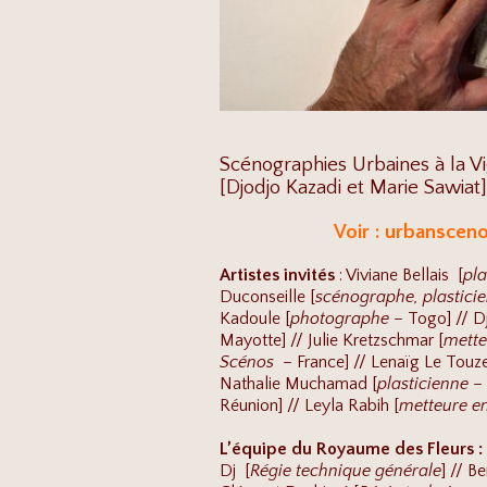
Scénographies Urbaines à la V
[Djodjo Kazadi et Marie Sawiat]
Voir :
urbansceno
Artistes invités
: Viviane Bellais [
pla
Duconseille [
scénographe, plasticie
Kadoule [
photographe
– Togo] // D
Mayotte] // Julie Kretzschmar [
mette
Scénos
– France] // Lenaïg Le Touze
Nathalie Muchamad [
plasticienne
– 
Réunion] // Leyla Rabih [
metteure e
L’équipe du Royaume des Fleurs :
Dj [
Régie technique générale
] // B