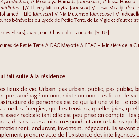
et production
] // Mounaïya Hamada [
danseuse
] // Inssa Hassna –
 médiateur
] // Thierry Micomyiza [
danseur
] // Tekar Miradji [
dans
i Mohamed – LilC [
danseur
] // Nia Mutombo [
danseuse
] // Judicael
 jeunes bénévoles du Lycée de Petite Terre, de La Vigie et d’autres st
des Fleurs], avec Jean-Christophe Lanquetin [ScU2].
es de Petite Terre // DAC Mayotte // FEAC – Ministère de la Cultu
– – –
i fait suite à la résidence
.
es lieux de vie. Urbain, pas urbain, public, pas public, bi
propre, aménagé ou non, mixte ou non, des lieux de vie. L
frastructure de personnes est ce qui fait une ville. Le re
quelles énergies, quelles tensions, quelles joies, quelle
t assez radicale tant elle est peu prise en compte : le
ces, des espaces qui correspondent aux relations qu’ils 
ntretiennent, endurent, inventent, négocient. Ils savent 
plement prendre acte de l’existence des intelligences co