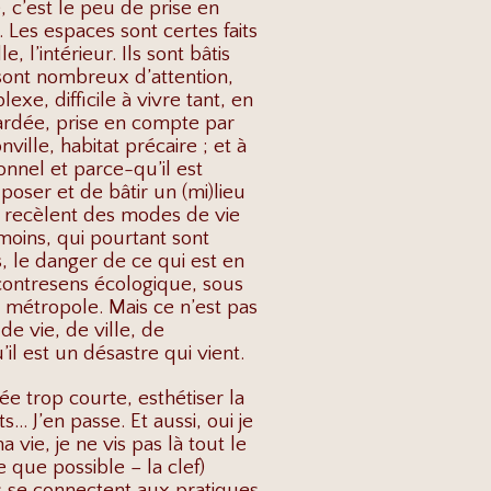
, c’est le peu de prise en
. Les espaces sont certes faits
 l’intérieur. Ils sont bâtis
sont nombreux d’attention,
xe, difficile à vivre tant, en
egardée, prise en compte par
ille, habitat précaire ; et à
onnel et parce-qu’il est
poser et de bâtir un (mi)lieu
il recèlent des modes de vie
moins, qui pourtant sont
, le danger de ce qui est en
 contresens écologique, sous
métropole. Mais ce n’est pas
e vie, de ville, de
il est un désastre qui vient.
e trop courte, esthétiser la
… J’en passe. Et aussi, oui je
a vie, je ne vis pas là tout le
 que possible – la clef)
es se connectent aux pratiques