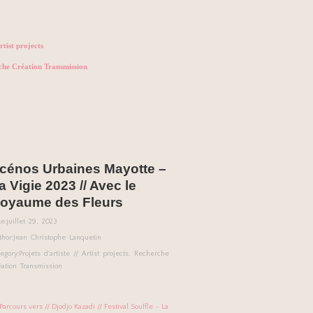
rtist projects
che Création Transmission
cénos Urbaines Mayotte –
a Vigie 2023 // Avec le
oyaume des Fleurs
e:
juillet 29, 2023
thor:
Jean Christophe Lanquetin
egory:
Projets d'artiste // Artist projects
,
Recherche
éation Transmission
arcours vers // Djodjo Kazadi // Festival Souffle – La