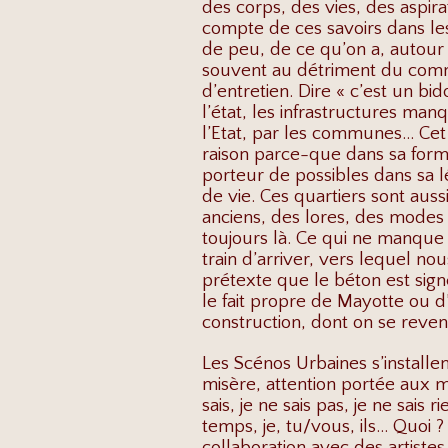
des corps, des vies, des aspir
compte de ces savoirs dans les 
de peu, de ce qu’on a, autour de
souvent au détriment du commu
d’entretien. Dire « c’est un bi
l’état, les infrastructures man
l’Etat, par les communes… Cet u
raison parce-que dans sa forme 
porteur de possibles dans sa l
de vie. Ces quartiers sont aus
anciens, des lores, des modes 
toujours là. Ce qui ne manque 
train d’arriver, vers lequel n
prétexte que le béton est sig
le fait propre de Mayotte ou d
construction, dont on se revend
Les Scénos Urbaines s’installe
misère, attention portée aux mi
sais, je ne sais pas, je ne sais 
temps, je, tu/vous, ils… Quoi ?
collaboration avec des artiste