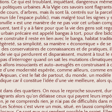
ations. Ce qui est troublant, inquiétant, dangereux même
politiques urbaines. A la Vigie ces savoirs sont flagrants
 cours, d’arbres, mais ils sont là, centrés sur la parcelle,
n (de l’espace public), mais malgré tout les signes y 
donville » est une manière de ne pas voir cet urbain comple
quent, tant il y a à faire pour que la vie des gens soit r
rbain précaire est appelé bangas à tort, pour dire bidonv
construite il reste en lien avec le banga, habitat traditi
égèreté, sa simplicité, sa manière « économique » de se 
si des conservatoires de connaissances et de pratiques, 
de vie qui perdurent et disparaissent, mutent à tout le 
pas d’interroger quand on sait les mutations climatiques
ous allons insouciants et auto-aveuglés en construisant à
ne d’une modernité espérée, comme ailleurs, comme en 
’Anjouan, c’est le fait de partout, du monde, un modèle d
ique car il constitue l’idée d’une vie meilleure, alors qu’
nt dans des quartiers. On nous le reproche souvent, duré
grants alors qu’on délaisse ceux qui payent leurs impôts
rien, je ne comprends rien, je n’ai pas de difficultés dans m
 Les Scénos c’est vivre un mois, situé, en (aussi complète
s locaux. Ce sont eux qui rendent possible le projet. Ell