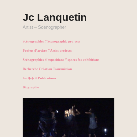
Jc Lanquetin
Artist – Scenographer
Scénographies // Scenographic projects
Projets d’artiste // Artist projects
Scénographies d’expositions // spaces for exhibitions
Recherche Création Transmission
Text[e]s // Publications
Biographie