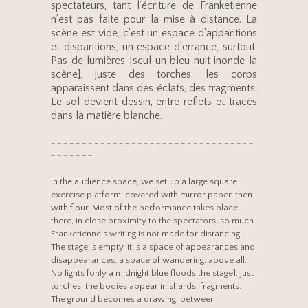
spectateurs, tant l’écriture de Franketienne
n’est pas faite pour la mise à distance. La
scène est vide, c’est un espace d’apparitions
et disparitions, un espace d’errance, surtout.
Pas de lumières [seul un bleu nuit inonde la
scène], juste des torches, les corps
apparaissent dans des éclats, des fragments.
Le sol devient dessin, entre reflets et tracés
dans la matière blanche.
– – – – – – – – – – – – – – – – – – – – – – – – – – – – – – – – –
– – – – – – –
In the audience space, we set up a large square
exercise platform, covered with mirror paper, then
with flour. Most of the performance takes place
there, in close proximity to the spectators, so much
Franketienne’s writing is not made for distancing.
The stage is empty, it is a space of appearances and
disappearances, a space of wandering, above all.
No lights [only a midnight blue floods the stage], just
torches, the bodies appear in shards, fragments.
The ground becomes a drawing, between