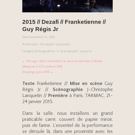
2015 // Dezafi // Franketienne //
Guy Régis Jr
Date:
novembre 6, 2015
Author:
Jean Christophe Lanquetin
Category:
Scénographies // Scenographic projects
← The age I don’t remember [a slave of eternity] // Nastio
Mosquito // ICA Londres 2015
Drawings june 2016 →
Texte
Franketienne //
Mise en scène
Guy
Régis Jr //
Scénographie
J-Christophe
Lanquetin //
Première
à Paris, TARMAC, 21-
24 janvier 2015.
Dans la salle, nous installons un grand
praticable carré, couvert de papier miroir,
puis de farine. L’essentiel de la performance
se déroule là, dans une proximité avec les