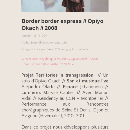
Border border express // Opiyo
Okach // 2008
Date:
juillet 13, 2014
Author:
Jean Christophe Lanquetin
Category:
Scénographies // Scenographic projects
← What are they doing in my shot // Opiyo Okach // 2008
Urban Scénos à Basel ArtFair // 2009 →
Projet Territories in transgression
// Un
solo d’Opiyo Okach //
Son et musique live
Alejandro Olarte //
Espace
JcLanquetin //
Lumières
Maryse Gautier
//
Avec Marion
Vidal // Residency au CCN – Montpellier //
Performance aux Rencontres
chorégraphiques de Seine St Denis, Dijon et
Avignon (Hivernales), 2010-2011.
Dans ce projet nous développons plusieurs