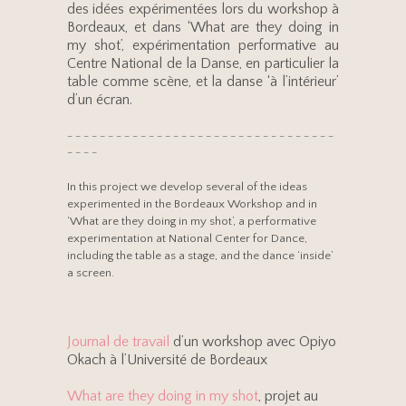
des idées expérimentées lors du workshop à
Bordeaux, et dans ‘What are they doing in
my shot’, expérimentation performative au
Centre National de la Danse, en particulier la
table comme scène, et la danse ‘à l’intérieur’
d’un écran.
– – – – – – – – – – – – – – – – – – – – – – – – – – – – – – – – –
– – – –
In this project we develop several of the ideas
experimented in the Bordeaux Workshop and in
‘What are they doing in my shot’, a performative
experimentation at National Center for Dance,
including the table as a stage, and the dance ‘inside’
a screen.
Journal de travail
d’un workshop avec Opiyo
Okach à l’Université de Bordeaux
What are they doing in my shot
, projet au