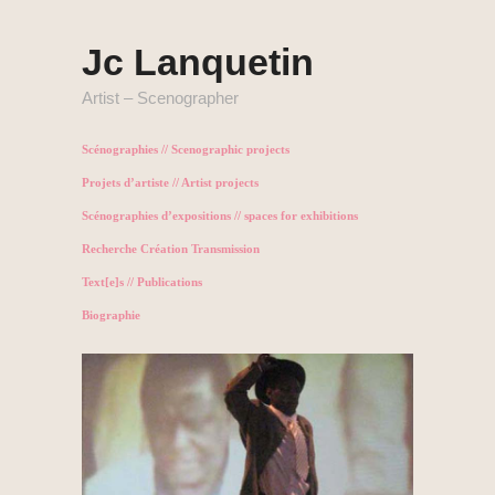
Jc Lanquetin
Artist – Scenographer
Scénographies // Scenographic projects
Projets d’artiste // Artist projects
Scénographies d’expositions // spaces for exhibitions
Recherche Création Transmission
Text[e]s // Publications
Biographie