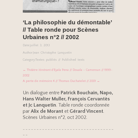
‘La philosophie du démontable’
// Table ronde pour Scènes
Urbaines n°2 // 2002
Date:
juillet 3, 2013
Author:
Jean Christophe Lanquetin
Category:
Textes publiés // Published texts
← Théâtre itinérant d’Eyala Pena // Douala – Cameroun // 1999-
2002
A perte de mémoire 4 // Thomas Duchatelet // 2001 →
Un dialogue entre
Patrick Bouchain, Napo,
Hans Walter Muller, François Cervantès
et Jc Lanquetin
. Table ronde coordonnée
par
Alix de Morant
et
Gérard Vincent
.
Scènes Urbaines n°2, oct 2002.
– – – – – – – – – – – – – – – – – – – – – – – – – – – – – – – – –
– –