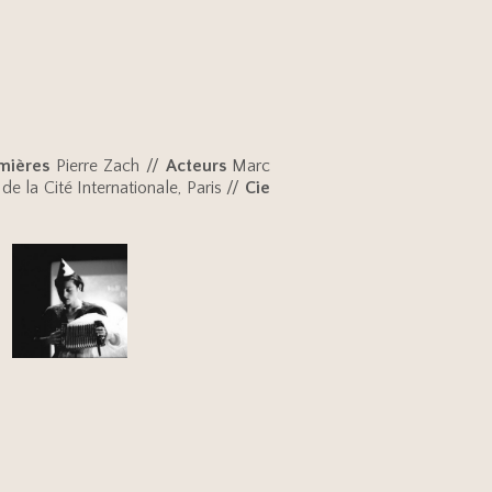
mières
Pierre Zach //
Acteurs
Marc
e la Cité Internationale, Paris //
Cie