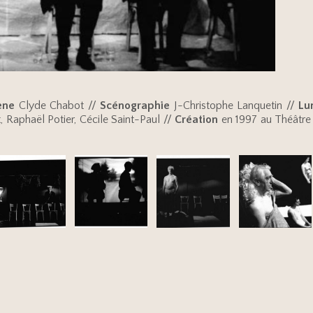
ène
Clyde Chabot //
Scénographie
J-Christophe Lanquetin //
Lu
, Raphaël Potier, Cécile Saint-Paul //
Création
en 1997 au Théâtre d