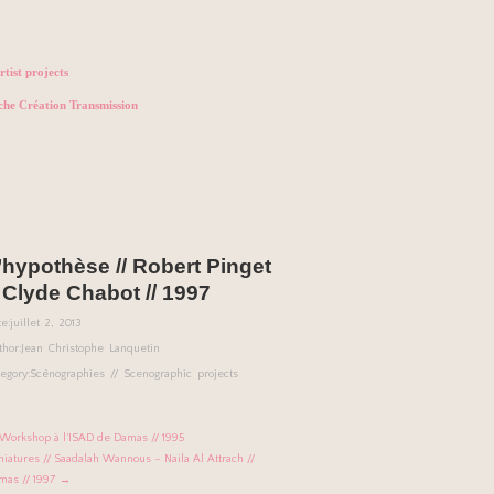
rtist projects
che Création Transmission
’hypothèse // Robert Pinget
 Clyde Chabot // 1997
e:
juillet 2, 2013
thor:
Jean Christophe Lanquetin
egory:
Scénographies // Scenographic projects
Workshop à l’ISAD de Damas // 1995
niatures // Saadalah Wannous – Naila Al Attrach //
mas // 1997 →