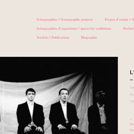
Scénographies // Scenographic projects
Projets d’artiste // A
Scénographies d’expositions // spaces for exhibitions
Recher
Text[e]s // Publications
Biographie
L
–
Dat
Au
Cat
← 
Mi
Da