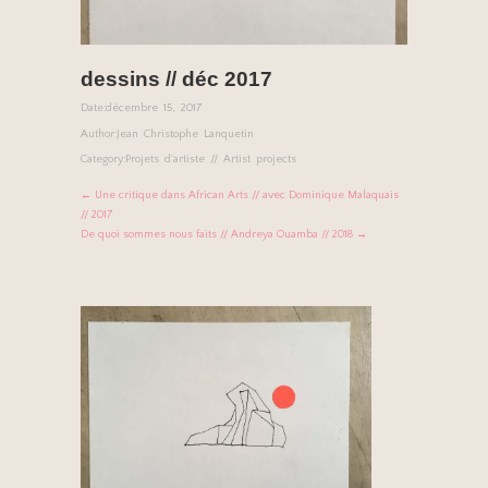
dessins // déc 2017
Date:
décembre 15, 2017
Author:
Jean Christophe Lanquetin
Category:
Projets d'artiste // Artist projects
← Une critique dans African Arts // avec Dominique Malaquais
// 2017
De quoi sommes nous faits // Andreya Ouamba // 2018 →